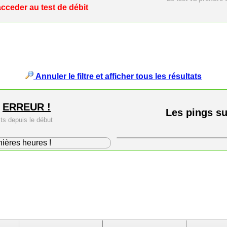
cceder au test de débit
Annuler le filtre et afficher tous les résultats
M
ERREUR !
Les pings s
sts depuis le début
nières heures !