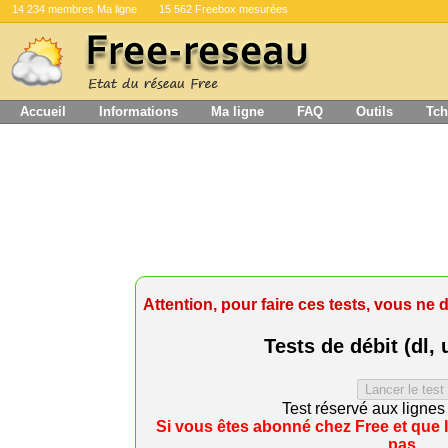
14 234 membres Ma ligne
15 562 Freebox mesurées
Accueil
Informations
Ma ligne
FAQ
Outils
Tch
Attention, pour faire ces tests, vous ne 
Tests de débit (dl, 
Test réservé aux ligne
Si vous êtes abonné chez Free et que l
pas,