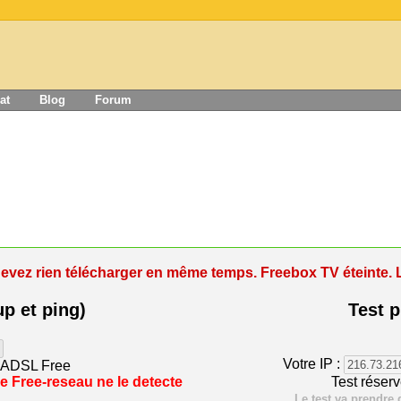
at
Blog
Forum
devez rien télécharger en même temps. Freebox TV éteinte. Le
up et ping)
Test 
Votre IP :
s ADSL Free
e Free-reseau ne le detecte
Test réser
Le test va prendre 